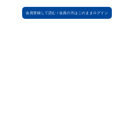
試合詳細
30'
マーレン
34'
ギッテンス
54'
ギッテンス/アントン
リュディガー
60'
ヴィニシウス
63'
モドリッチ/カマヴィンガ
71'
76'
リエルソン/ジャン
76'
ヌメチャ/バイアー
ルーカス
83'
ロドリゴ/チュアメニ
85'
ヴィニシウス
86'
ヴィニシウス
87'
エンバペ/セバージョス
89'
ベリンガム/ギュレル
89'
ヴィニシウス
90+3'
クルトワ
コベル