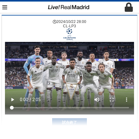
≡
2024/10/22 28:00
CL-LP3
試合終了
0-2
5
2
レアル・マドリード
ドルトムント
5-0