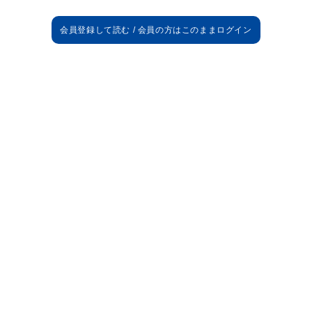
試合詳細
10'
メンディ
30'
ベンゼマ/アザール
アバダ/前田
46'
46'
ミリトン/リュディガー
56'
ヴィニシウス
60'
モドリッチ
前田
63'
70'
チュアメニ/カマヴィンガ
オライリー/ムーイ
71'
旗手/ターンブル
71'
ギアクマキス/古橋
71'
77'
アザール
80'
モドリッチ/アセンシオ
80'
ヴィニシウス/ロドリゴ
ジョタ/ハクシャバノビッチ
82'
ハート
クルトワ