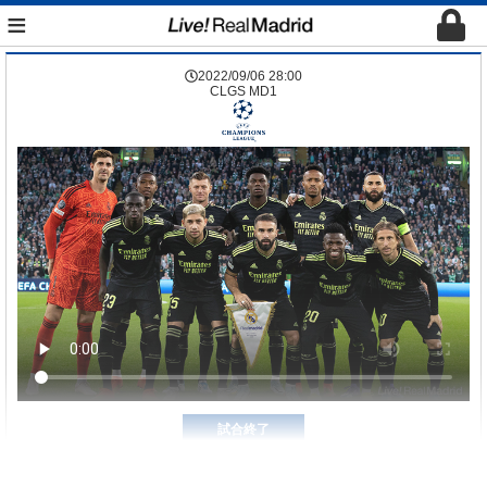
≡
2022/09/06 28:00
CLGS MD1
試合終了
0-0
0
3
セルティック
レアル・マドリード
0-3